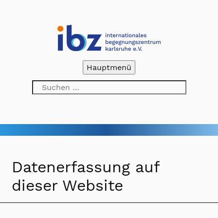
Skip
to
content
Hauptmenü
ibz Karlsruhe
Suchen
nach:
Datenerfassung auf
dieser Website